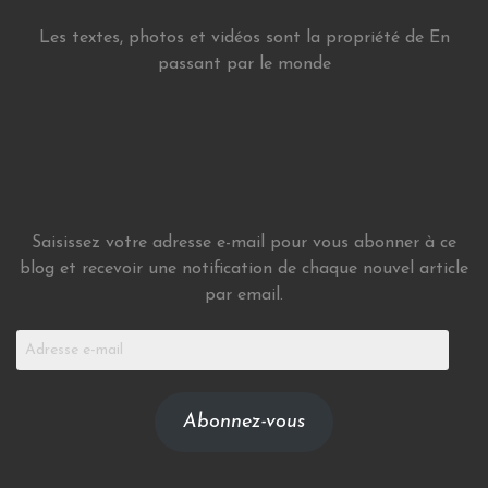
Les textes, photos et vidéos sont la propriété de En
passant par le monde
Saisissez votre adresse e-mail pour vous abonner à ce
blog et recevoir une notification de chaque nouvel article
par email.
Adresse
e-
mail
Abonnez-vous