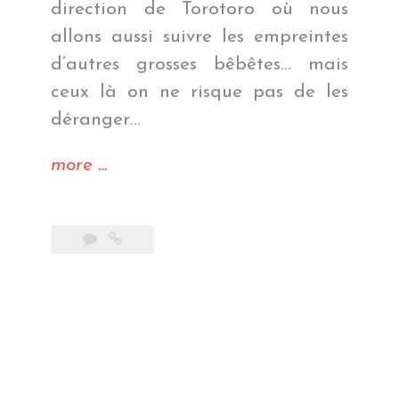
direction de Torotoro où nous
allons aussi suivre les empreintes
d’autres grosses bêbêtes… mais
ceux là on ne risque pas de les
déranger…
« Sur
more
…
les
traces
des
dinosaures »