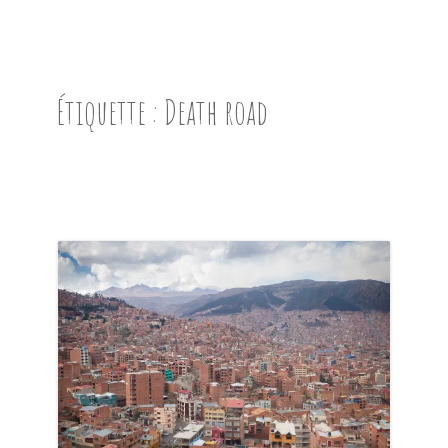
ACCUEIL
PRÉSENTATION
Étiquette :
Death road
AVANT DE PARTIR
CARNET DE ROUTE
EN IMAGES
NOS BONNES ADRESSES