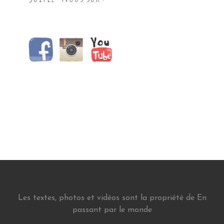
Les textes, photos et vidéos sont la propriété de En
passant par le monde