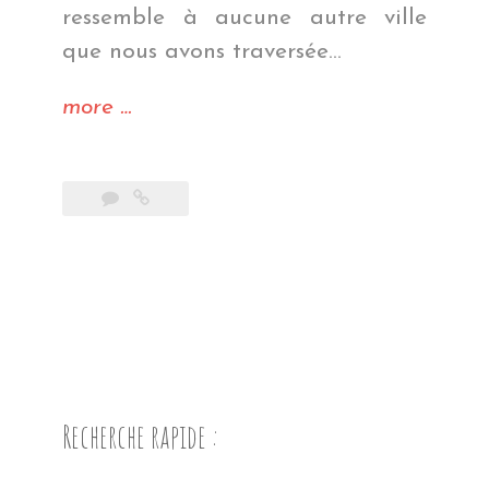
ressemble à aucune autre ville
que nous avons traversée…
« La
more
…
ville
lego »
Recherche rapide :