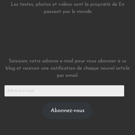
Les textes, photos et vidéos sont la propriété de En
passant par le monde
Saisissez votre adresse e-mail pour vous abonner à ce
blog et recevoir une notification de chaque nouvel article
par email.
Adresse
e-
mail
Abonnez-vous