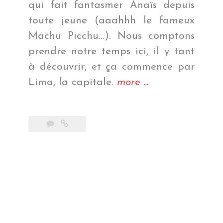
qui fait fantasmer Anaïs depuis
toute jeune (aaahhh le fameux
Machu Picchu…). Nous comptons
prendre notre temps ici, il y tant
à découvrir, et ça commence par
« Amérique
Lima, la capitale.
more
…
du
Sud
:
nous
voilà
! »