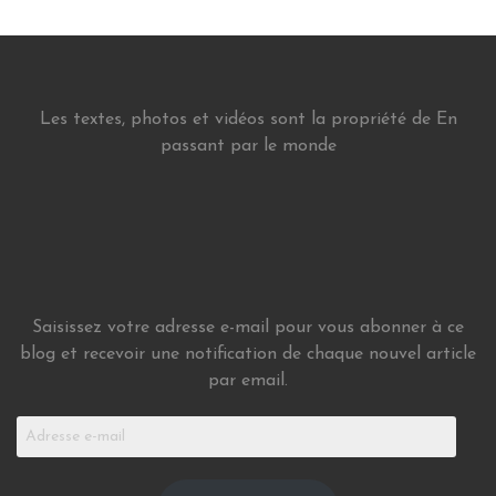
Les textes, photos et vidéos sont la propriété de En
passant par le monde
Saisissez votre adresse e-mail pour vous abonner à ce
blog et recevoir une notification de chaque nouvel article
par email.
Adresse
e-
mail