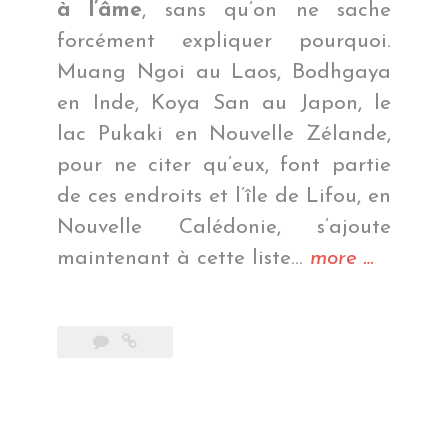
à l’âme
, sans qu’on ne sache
forcément expliquer pourquoi.
Muang Ngoi au Laos, Bodhgaya
en Inde, Koya San au Japon, le
lac Pukaki en Nouvelle Zélande,
pour ne citer qu’eux, font partie
de ces endroits et l’île de Lifou, en
Nouvelle Calédonie, s’ajoute
« Notre
maintenant à cette liste…
more
…
joyau
du
Pacifique