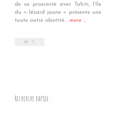
de sa proximité avec Tahiti, l’île
du « lézard jaune » présente une
« (Raie)ve
toute autre identité…
more
…
party »
Recherche rapide :