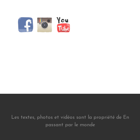
Les textes, photos et vidéos sont la propriété de En
passant par le monde