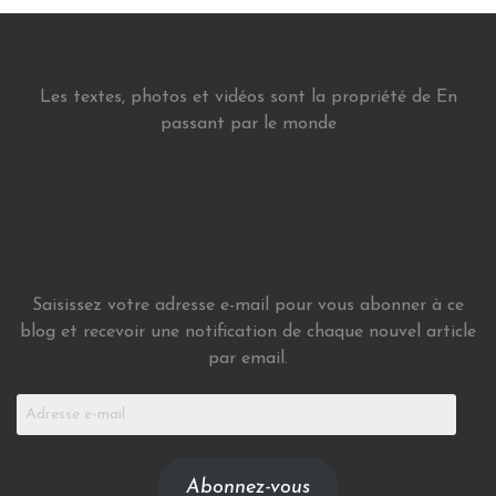
Les textes, photos et vidéos sont la propriété de En
passant par le monde
Saisissez votre adresse e-mail pour vous abonner à ce
blog et recevoir une notification de chaque nouvel article
par email.
Adresse
e-
mail
Abonnez-vous