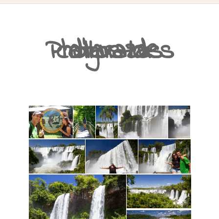
ACCUEIL
Photos des cataratas d’Iguazu
PRÉSENTATION
AVANT DE PARTIR
CARNET DE ROUTE
EN IMAGES
NOS BONNES ADRESSES