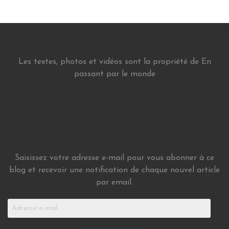
Les textes, photos et vidéos sont la propriété de En
passant par le monde
Saisissez votre adresse e-mail pour vous abonner à ce
blog et recevoir une notification de chaque nouvel article
par email.
Adresse
e-
mail